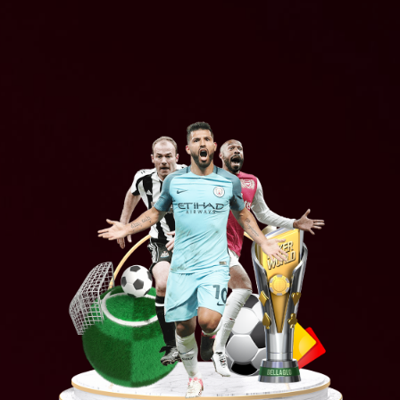
讓玩家得以擁有最完善的遊戲選項，所以也深受玩家公認
推薦。