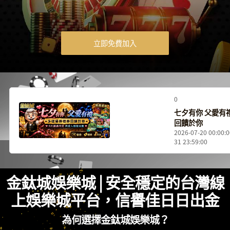
立即免費加入
0
七夕有你 父愛有
回饋於你
2026-07-20 00:00:
31 23:59:00
金鈦城娛樂城 | 安全穩定的台灣線
上娛樂城平台，信譽佳日日出金
為何選擇金鈦城娛樂城？