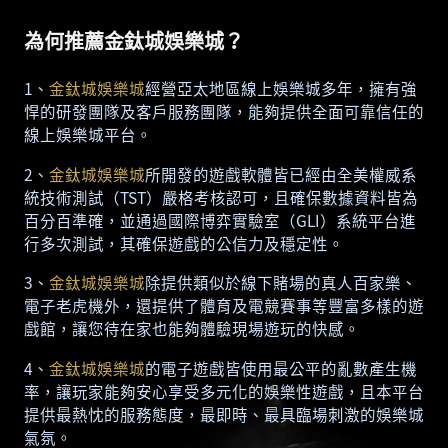
為何推薦金鈦城娛樂城？
1、
金鈦城娛樂城
經營亞太地區線上娛樂城多年，擁有強
悍的研發團隊及客戶服務團隊，能夠提供全面可靠信任的
線上娛樂城平台。
2、
金鈦城娛樂城
所開發的遊戲軟體皆已經由全美權威系
統技術測試（TST）嚴格考核認可，且確保數據資料皆為
百分百準確，並通過國際博弈實驗室（GLI）系統平台進
行多次測試，其確保遊戲的公信力及穩定性。
3、
金鈦城娛樂城
除提供類似於線下賭場的真人百家樂、
電子老虎機外，還提供了體育及電競賽事等豐富多樣的遊
戲館，讓您待在家也能夠體驗現場遊玩的快感。
4、
金鈦城娛樂城
的電子遊戲皆使用最公平的亂數產生機
率，讓玩家能夠安心享受多元化的娛樂性遊戲，且本平台
提供最熱忱的服務態度，最即時、最具臨場刺激的娛樂城
氣氛。