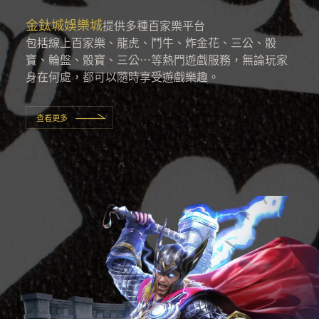
金鈦城娛樂城
提供多種百家樂平台
包括線上百家樂、龍虎、鬥牛、炸金花、三公、骰
寶、輪盤、骰寶、三公…等熱門遊戲服務，無論玩家
身在何處，都可以隨時享受遊戲樂趣。
查看更多