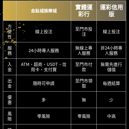
實體運
運彩信用
金鈦城娛樂城
彩行
版
方
至門市投
便
線上投注
線上投注
注
性
服
無線上專
非24小時專
24小時專人服務
務
人服務
人服務
入
ATM、超商、USDT、信
至門市付
無需先進行
金
用卡、支付寶
款
儲值
出
至門市領
隨時可申請
每週結算
金
取
優
多
無
少
惠
風
零風險
零風險
中高
險