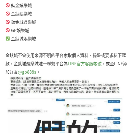
鈦金娛樂城
金鈦娛樂城
鈦金城娛樂城
GP娛樂城
金鈦城娛樂城
金鈦城不會使用來源不明的平台索取個人資料、操盤或要求私下匯
款，金鈦城娛樂城唯一聯繫平台為
LINE官方客服帳號
，或至LINE添
加好友
@gp888s
。