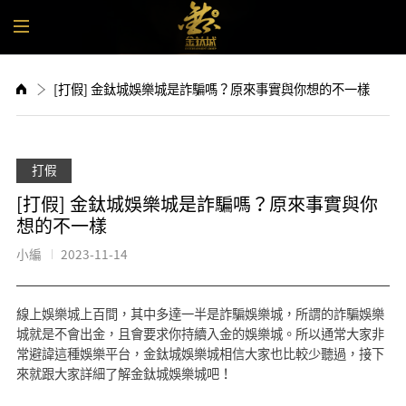
至
主
要
內
容
[打假] 金鈦城娛樂城是詐騙嗎？原來事實與你想的不一樣
打假
[打假] 金鈦城娛樂城是詐騙嗎？原來事實與你
想的不一樣
小編
2023-11-14
線上娛樂城上百間，其中多達一半是詐騙娛樂城，所謂的詐騙娛樂
城就是不會出金，且會要求你持續入金的娛樂城。所以通常大家非
常避諱這種娛樂平台，金鈦城娛樂城相信大家也比較少聽過，接下
來就跟大家詳細了解金鈦城娛樂城吧！