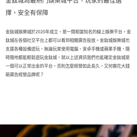
金鈦城為最熱門娛樂城平台，玩家的最佳選
擇，安全有保障
金鈦城娛樂城於2020年成立，是一間相當知名的線上娛樂平台，金
鈦城在各個社交平台上都可以看到相關廣告投放。金鈦城娛樂城也
支援各種設備遊玩，無論玩家使用電腦、安卓手機或蘋果手機，隨
時隨地都能輕鬆遊玩金鈦城，就以上述資訊我們也能確定金鈦城是
一個可以正常出金的平台，否則怎麼經營如此長久，又何需花大錢
砸廣告經營品牌呢？